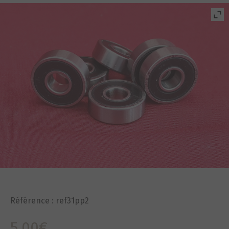
Référence :
ref31pp2
5,00
€