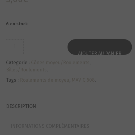
6 en stock
quantité
de
AJOUTER AU PANIER
Roulements
Categorie :
Cônes moyeu/Roulements
,
de
Billes/Roulements
.
moyeu
NEUF-
Tags :
Roulements de moyeu
,
MAVIC 608
.
NOS
MAVIC
608
DESCRIPTION
ref31pp2
INFORMATIONS COMPLÉMENTAIRES