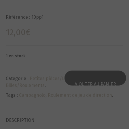
Référence :
10pp1
12,00
€
1 en stock
Categorie :
Petites pièces/Littles pieces
,
AJOUTER AU PANIER
Billes/Roulements
.
Tags :
Campagnolo
,
Roulement de jeu de direction
.
DESCRIPTION