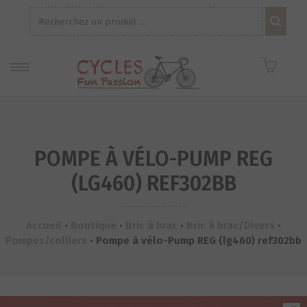
Recherche
pour :
POMPE À VÉLO-PUMP REG
(LG460) REF302BB
Accueil
•
Boutique
•
Bric à brac
•
Bric à brac/Divers
•
Pompes/colliers
•
Pompe à vélo-Pump REG (lg460) ref302bb