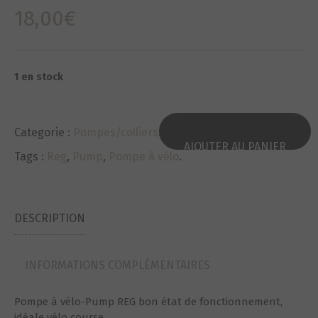
18,00
€
1 en stock
Categorie :
Pompes/colliers
.
AJOUTER AU PANIER
Tags :
Reg
,
Pump
,
Pompe à vélo
.
DESCRIPTION
INFORMATIONS COMPLÉMENTAIRES
Pompe à vélo-Pump REG bon état de fonctionnement,
idéale vélo course