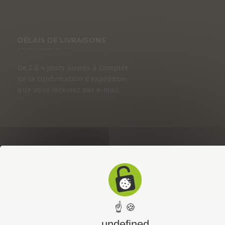
DÉLAIS DE LIVRAISONS
De 2 à 4 jours ouvrés à compter
de la confirmation d’expédition
que vous recevrez par e-mail.
☝ 🍪
undefined