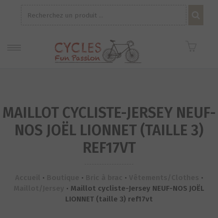
Recherche
pour :
MAILLOT CYCLISTE-JERSEY NEUF-
NOS JOËL LIONNET (TAILLE 3)
REF17VT
Accueil
•
Boutique
•
Bric à brac
•
Vêtements/Clothes
•
Maillot/Jersey
•
Maillot cycliste-Jersey NEUF-NOS JOËL
LIONNET (taille 3) ref17vt