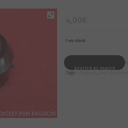
4,00
€
1 en stock
Categorie :
Petites pièces/Lit
AJOUTER AU PANIER
Tags :
Peugeot
,
Joint de pote