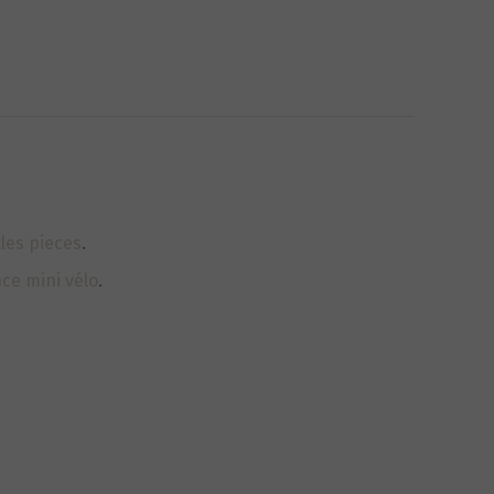
tles pieces
.
nce mini vélo
.