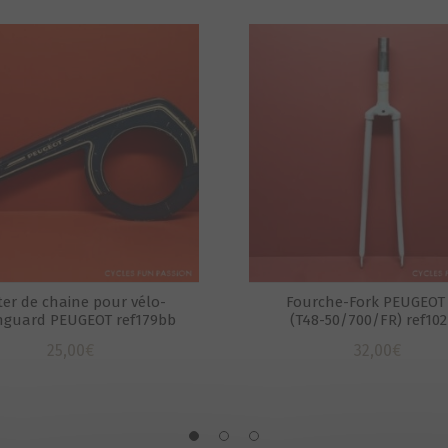
ter de chaine pour vélo-
Fourche-Fork PEUGEOT
nguard PEUGEOT ref179bb
(T48-50/700/FR) ref10
25,00
€
32,00
€