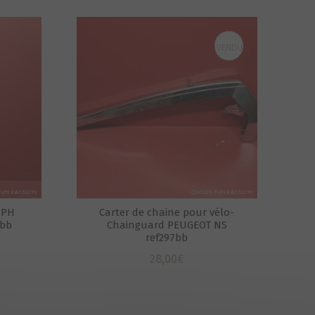
VENDU
 PH
Carter de chaine pour vélo-
2bb
Chainguard PEUGEOT NS
ref297bb
28,00
€