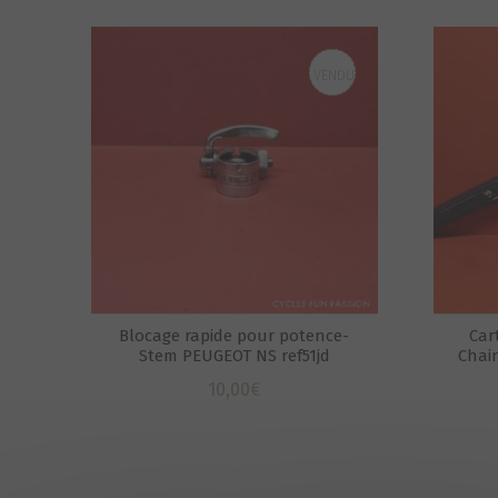
VENDU
Blocage rapide pour potence-
Car
Stem PEUGEOT NS ref51jd
Chai
10,00
€