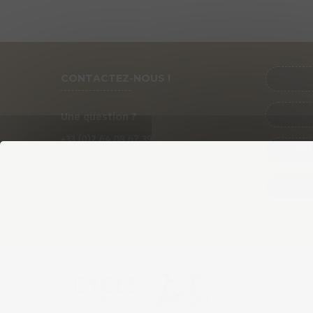
CONTACTEZ-NOUS !
Une question ?
+33 (0)
7
64 08 67 39
PRÉ
contact@cycles-fun-passion.com