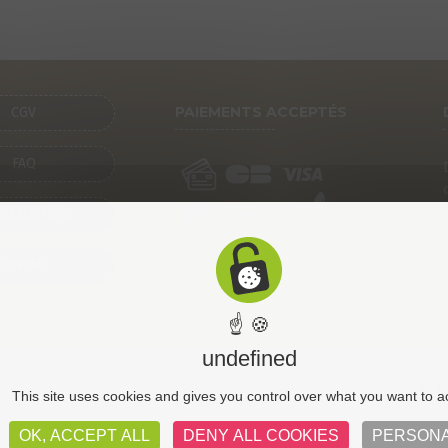
PAIEMENTS ACCEPTÉS
CGV
FAQ
SENTATION
CONTACT
☝ 🍪
undefined
CGV
Pl
This site uses cookies and gives you control over what you want to a
OK, ACCEPT ALL
DENY ALL COOKIES
PERSONA