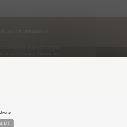
DÉLAIS DE LIVRAISONS
De 2 à 4 jours ouvrés à compter
de la confirmation d’expédition
que vous recevrez par e-mail.
an du site
Politique de confidentialité
Mentions légales
ctivate
LIZE