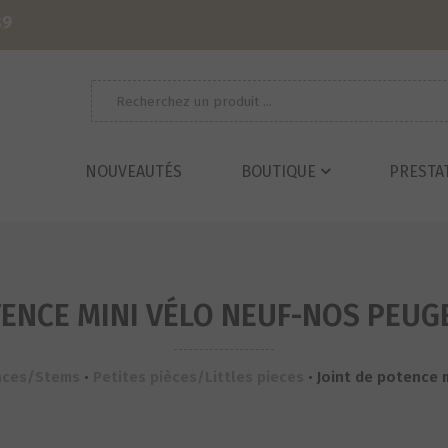
39
Recherche
pour :
NOUVEAUTÉS
BOUTIQUE
PRESTA
TENCE MINI VÉLO NEUF-NOS PEUG
nces/Stems
•
Petites pièces/Littles pieces
•
Joint de potence 