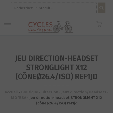
Recherche
pour :
JEU DIRECTION-HEADSET
STRONGLIGHT X12
(CÔNEØ26.4/ISO) REF1JD
Accueil
•
Boutique
•
Direction
•
Jeux direction/Headsets
•
ISO/BSA
•
Jeu direction-headset STRONGLIGHT X12
(côneø26.4/ISO) ref1jd