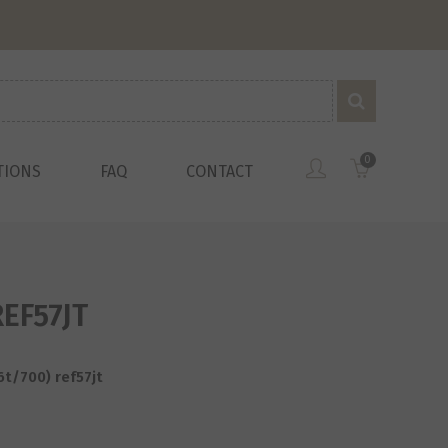
0
TIONS
FAQ
CONTACT
EF57JT
t/700) ref57jt