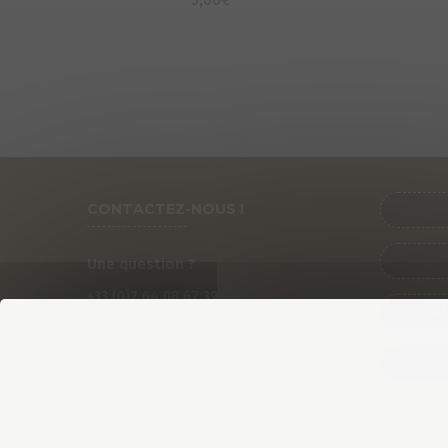
CONTACTEZ-NOUS !
Une question ?
+33 (0)
7
64 08 67 39
PRÉ
contact@cycles-fun-passion.com