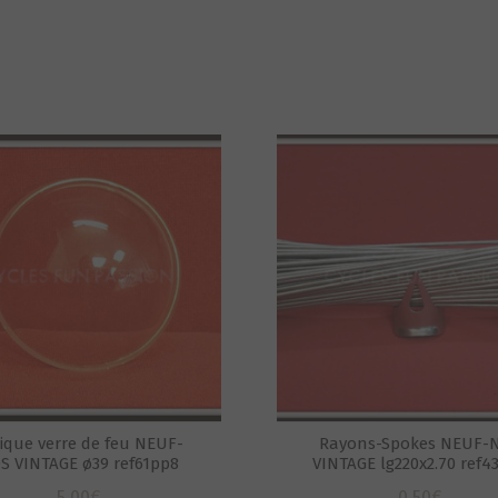
ique verre de feu NEUF-
Rayons-Spokes NEUF-
S VINTAGE ø39 ref61pp8
VINTAGE lg220x2.70 ref4
5,00
€
0,50
€