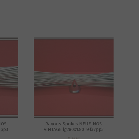
NOS
Rayons-Spokes NEUF-NOS
3pp3
VINTAGE lg280x1.80 ref37pp3
0,50
€