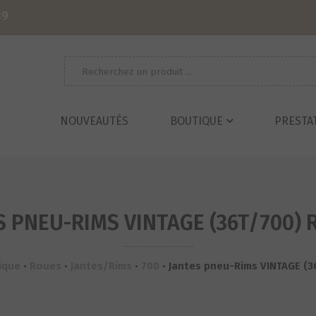
39
Recherche
pour :
NOUVEAUTÉS
BOUTIQUE
PRESTA
S PNEU-RIMS VINTAGE (36T/700) R
ique
•
Roues
•
Jantes/Rims
•
700
•
Jantes pneu-Rims VINTAGE (36