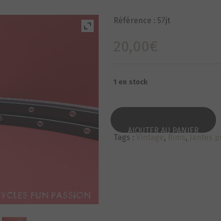
Référence :
57jt
20,00
€
1 en stock
Categorie :
700
.
AJOUTER AU PANIER
Tags :
Vintage
,
Rims
,
Jantes 