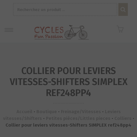
Recherche
pour :
COLLIER POUR LEVIERS
VITESSES-SHIFTERS SIMPLEX
REF248PP4
Accueil
•
Boutique
•
Freinage/Vitesses
•
Leviers
vitesses/Shifters
•
Petites pièces/Littles pieces
•
Colliers
•
Collier pour leviers vitesses-Shifters SIMPLEX ref248pp4