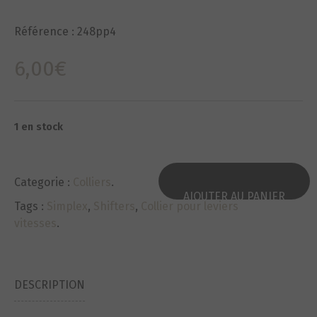
Référence :
248pp4
6,00
€
1 en stock
Categorie :
Colliers
.
AJOUTER AU PANIER
Tags :
Simplex
,
Shifters
,
Collier pour leviers
vitesses
.
DESCRIPTION