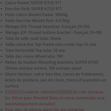
Cadre-Frame: SUPER VITUS 971
Fourche-Fork: SUPER VITUS 971
Poids cadre-Weiaht frame: 1850kg
Poids fourche-Weiaht fork: 0.670kg
Filetage JDD-Thread heasdset: français 25×100
Filetage JDP-Thread bottom bracket : français 35×100
Tube de selle-seat tube: 26mm
Taille cadre Axe Top-Frame size center top: 54 axe
Tube Horizontal-Top tube: 56 axe
Taille des roues-Wheel size: 700
Pattes de fixation-M
ounting brackets
: SUPER VITUS
126mm entraxe arrière, 100 entraxe avant
Divers-Various: cadre bon état, traces de frottements,
éclats de peinture, pas de chocs, traces d'oxydation en
surface
((((((((((((Livraison colissimo)))))))))))) (le colis dépasse
les 150cm pour Mondial Relay et votre commande sera
automatiquement annulée)
Pour plus de photos merci de me contacter